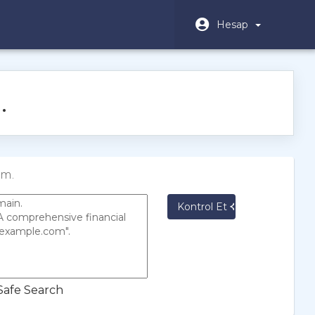
Hesap
.
um.
Kontrol Et
Safe Search