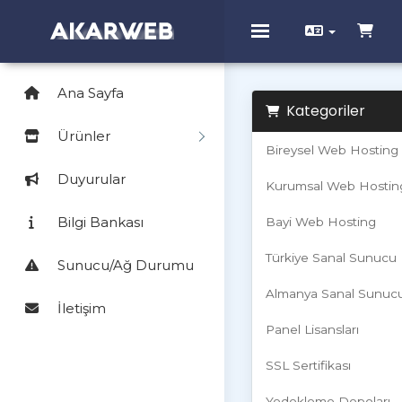
Toggle navigation
Ana Sayfa
Kategoriler
Ürünler
Bireysel Web Hosting
Duyurular
Kurumsal Web Hostin
Bilgi Bankası
Bayi Web Hosting
Türkiye Sanal Sunucu
Sunucu/Ağ Durumu
Almanya Sanal Sunuc
İletişim
Panel Lisansları
SSL Sertifikası
Yedekleme Depoları