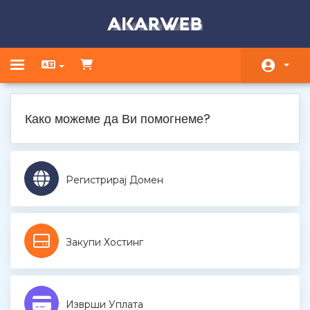
Toggle navigation
Почетна
Како можеме да Ви помогнеме?
Продавница
Акции и промоции
Регистрирај Домен
База на знаења
Статус на сервери
Закупи Хостинг
Контакт
Изврши Уплата