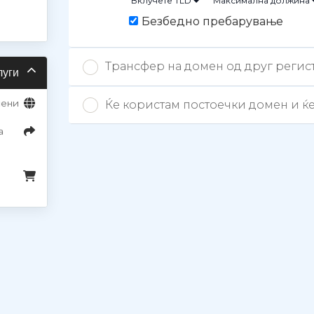
Вклучете TLD
Максимална должина
Безбедно пребарување
Трансфер на домен од друг регис
луги
мени
Ќе користам постоечки домен и 
а