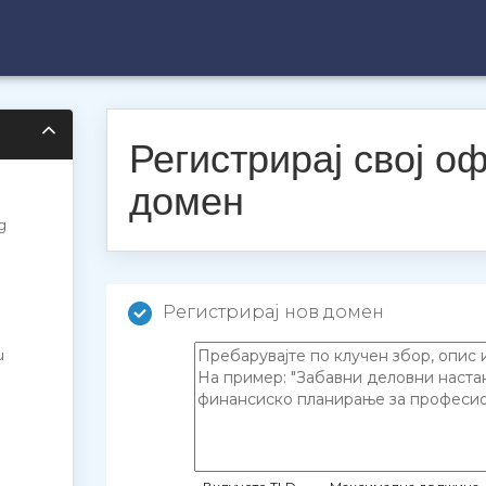
Регистрирај свој о
домен
g
Регистрирај нов домен
u