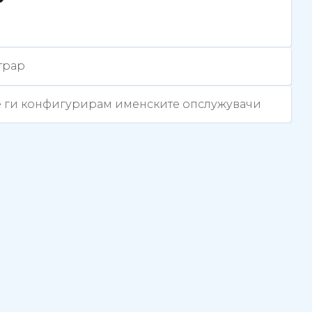
трар
ќе ги конфигурирам именските опслужувачи