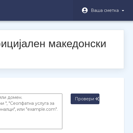
Ваша сметка
фицијален македонски
Провери