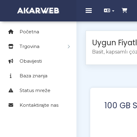
Toggle navigation
Početna
Uygun Fiyat
Trgovina
Basit, kapsamlı ç
Obavijesti
Baza znanja
Status mreže
100 GB 
Kontaktirajte nas