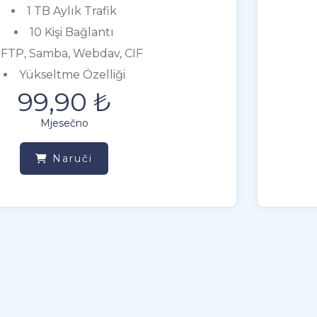
1 TB Aylık Trafik
10 Kişi Bağlantı
FTP, Samba, Webdav, CIF
Yükseltme Özelliği
99,90 ₺
Mjesečno
Naruči