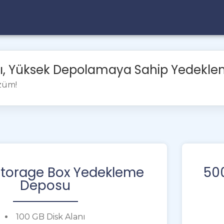
lı, Yüksek Depolamaya Sahip Yedekle
özüm!
Storage Box Yedekleme
50
Deposu
100 GB Disk Alanı