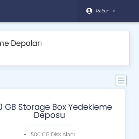
Račun
me Depoları
K
0 GB Storage Box Yedekleme
Bi
Deposu
W
H
500 GB Disk Alanı
K