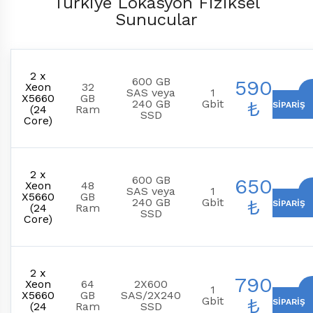
Türkiye Lokasyon Fiziksel
Sunucular
2 x
600 GB
590
Xeon
32
SAS veya
1
X5660
GB
₺
240 GB
Gbit
SIPARIŞ
(24
Ram
SSD
Core)
2 x
600 GB
650
Xeon
48
SAS veya
1
X5660
GB
₺
240 GB
Gbit
SIPARIŞ
(24
Ram
SSD
Core)
2 x
790
Xeon
64
2X600
1
X5660
GB
SAS/2X240
₺
Gbit
SIPARIŞ
(24
Ram
SSD