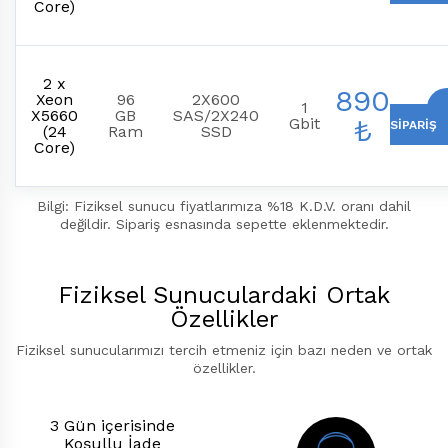
Core)
2 x
890
Xeon
96
2X600
1
X5660
GB
SAS/2X240
₺
Gbit
SIPARIŞ
(24
Ram
SSD
Core)
Bilgi: Fiziksel sunucu fiyatlarımıza %18 K.D.V. oranı dahil
değildir. Sipariş esnasında sepette eklenmektedir.
Fiziksel Sunuculardaki Ortak
Özellikler
Fiziksel sunucularımızı tercih etmeniz için bazı neden ve ortak
özellikler.
3 Gün içerisinde
Koşullu İade