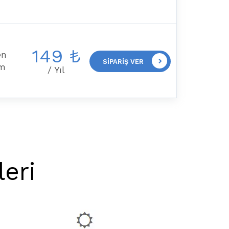
149 ₺
en
SIPARIŞ VER
im
/ Yıl
leri