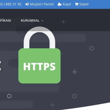
50 ) 885 31 95
Müşteri Paneli
Kayıt
Sepet
FİKASI
KURUMSAL