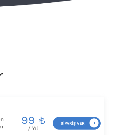
r
99 ₺
en
SIPARIŞ VER
im
/ Yıl