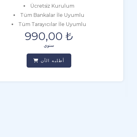
W
Ücretsiz Kurulum
H
Tüm Bankalar İle Uyumlu
B
Tüm Tarayıcılar İle Uyumlu
W
990,00 ₺
H
سنوي
Tü
S
أطلبه الآن
S
A
S
S
P
Li
S
Se
Y