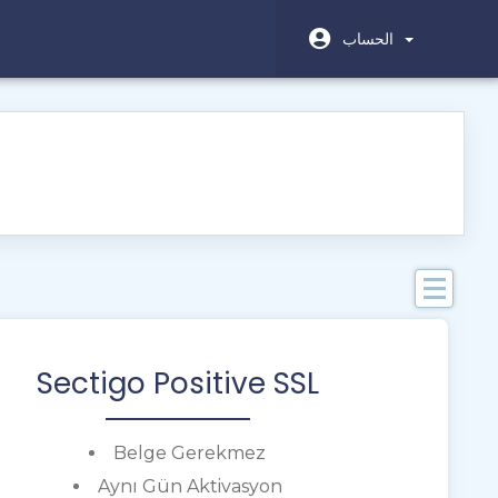
الحساب
م
Sectigo Positive SSL
Bi
W
H
Belge Gerekmez
K
Aynı Gün Aktivasyon