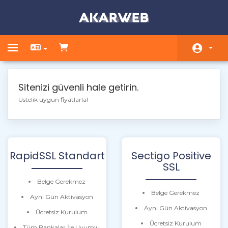
Toggle navigation
Hjem
Sitenizi güvenli hale getirin.
Butikk
Üstelik uygun fiyatlarla!
Driftsmeldinger
Kunnskapsbase
RapidSSL Standart
Sectigo Positive
Nettverksstatus
SSL
Kontakt oss
Belge Gerekmez
Belge Gerekmez
Aynı Gün Aktivasyon
Aynı Gün Aktivasyon
Ücretsiz Kurulum
Ücretsiz Kurulum
Tüm Bankalar İle Uyumlu