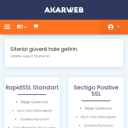
Toggle navigation
Ana Sayfa
Sitenizi güvenli hale getirin.
Ürünler
Üstelik uygun fiyatlarla!
Duyurular
Bilgi Bankası
RapidSSL Standart
Sectigo Positive
Sunucu/Ağ Durumu
SSL
İletişim
Belge Gerekmez
Belge Gerekmez
Aynı Gün Aktivasyon
Aynı Gün Aktivasyon
Ücretsiz Kurulum
Ücretsiz Kurulum
Tüm Bankalar İle Uyumlu