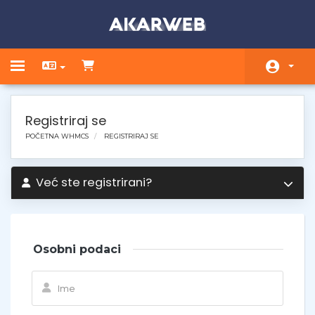
Toggle navigation
Početna
Registriraj se
Trgovina
POČETNA WHMCS
REGISTRIRAJ SE
Obavijesti
Već ste registrirani?
Baza znanja
Status mreže
Kontaktirajte nas
Osobni podaci