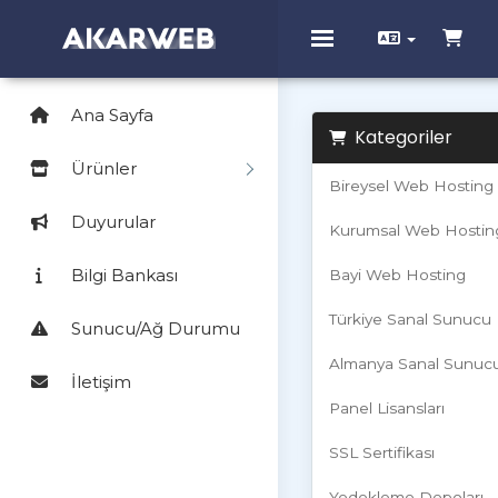
Toggle navigation
Ana Sayfa
Kategoriler
Ürünler
Bireysel Web Hosting
Duyurular
Kurumsal Web Hostin
Bilgi Bankası
Bayi Web Hosting
Türkiye Sanal Sunucu
Sunucu/Ağ Durumu
Almanya Sanal Sunuc
İletişim
Panel Lisansları
SSL Sertifikası
Yedekleme Depoları