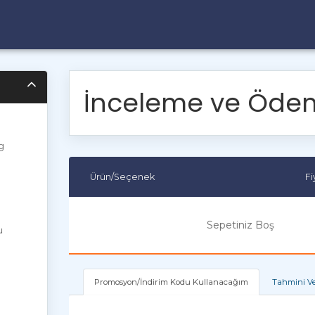
İnceleme ve Öde
g
Ürün/Seçenek
F
Sepetiniz Boş
u
Promosyon/İndirim Kodu Kullanacağım
Tahmini Ve