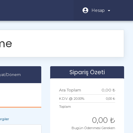
Hesap
me
Sipariş Özeti
iyat/Dönem
Ara Toplam
0,00 ₺
K.D.V. @ 20.00%
0,00 ₺
Toplam
0,00 ₺
rgiler
Bugün Ödenmesi Gereken